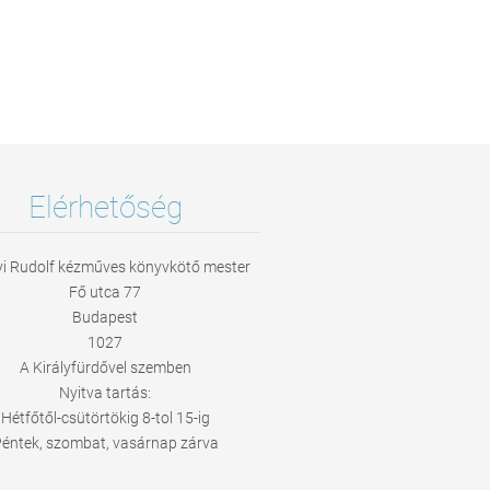
Elérhetőség
i Rudolf kézműves könyvkötő mester
Fő utca 77
Budapest
1027
A Királyfürdővel szemben
Nyitva tartás:
Hétfőtől-csütörtökig 8-tol 15-ig
éntek, szombat, vasárnap zárva