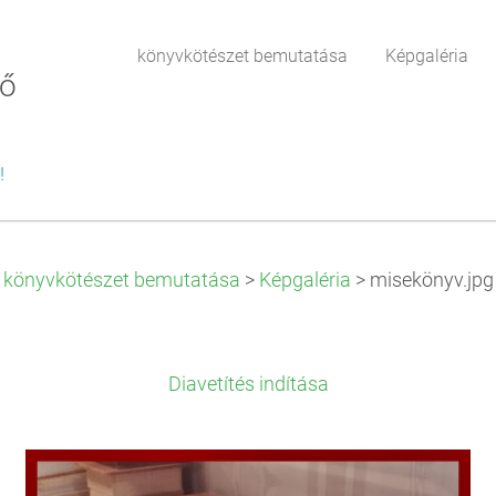
könyvkötészet bemutatása
Képgaléria
tő
!
könyvkötészet bemutatása
>
Képgaléria
>
misekönyv.jpg
Diavetítés indítása