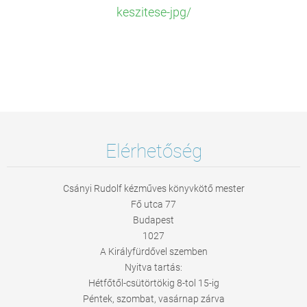
keszitese-jpg/
Elérhetőség
Csányi Rudolf kézműves könyvkötő mester
Fő utca 77
Budapest
1027
A Királyfürdővel szemben
Nyitva tartás:
Hétfőtől-csütörtökig 8-tol 15-ig
Péntek, szombat, vasárnap zárva